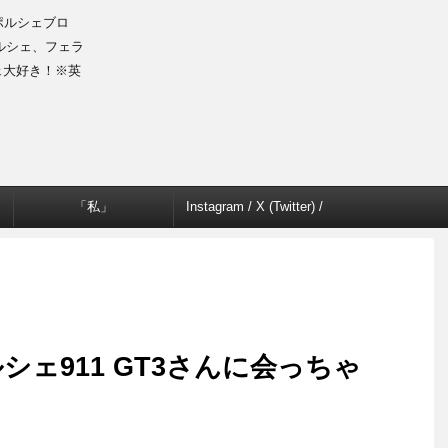
のポルシェブロ
ルシェ、フェラ
ェ大好き！※英
「私」
Instagram / X (Twitter) /
Facebook
ェ911 GT3さんに会っちゃ