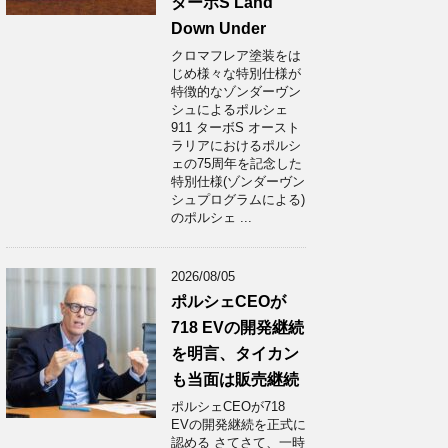
ターボS Land
Down Under
クロマフレア塗装をは
じめ様々な特別仕様が
特徴的なゾンダーヴン
シュによるポルシェ
911 ターボS オースト
ラリアにおけるポルシ
ェの75周年を記念した
特別仕様(ゾンダーヴン
シュプログラムによる)
のポルシェ ...
2026/08/05
ポルシェCEOが
718 EVの開発継続
を明言、タイカン
も当面は販売継続
ポルシェCEOが718
EVの開発継続を正式に
認める さてさて、一時