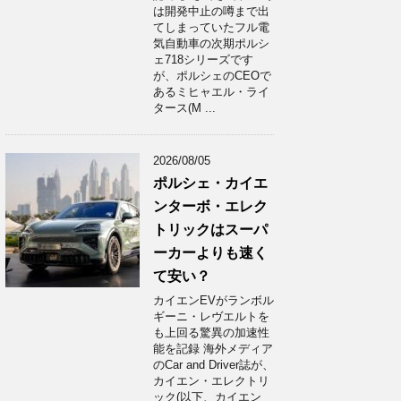
は開発中止の噂まで出
てしまっていたフル電
気自動車の次期ポルシ
ェ718シリーズです
が、ポルシェのCEOで
あるミヒャエル・ライ
タース(M ...
2026/08/05
ポルシェ・カイエ
ンターボ・エレク
トリックはスーパ
ーカーよりも速く
て安い？
カイエンEVがランボル
ギーニ・レヴエルトを
も上回る驚異の加速性
能を記録 海外メディア
のCar and Driver誌が、
カイエン・エレクトリ
ック(以下、カイエン