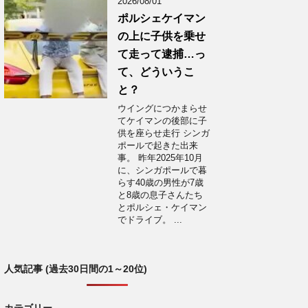
2026/08/01
ポルシェケイマン
の上に子供を乗せ
て走って逮捕…っ
て、どういうこ
と？
ウイングにつかまらせ
てケイマンの後部に子
供を座らせ走行 シンガ
ポールで起きた出来
事。 昨年2025年10月
に、シンガポールで暮
らす40歳の男性が7歳
と8歳の息子さんたち
とポルシェ・ケイマン
でドライブ。 ...
人気記事 (過去30日間の1～20位)