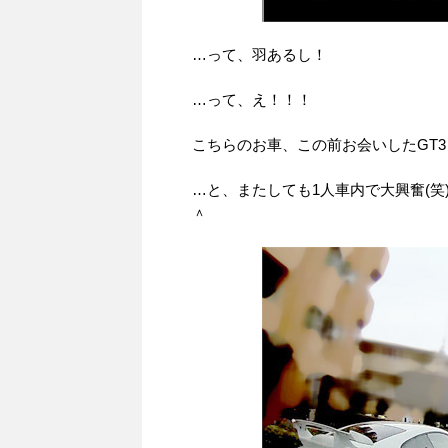
…って、羽あるし！
…って、え！！！
こちらのお車、この前お会いしたGT
…と、またしても1人車内で大興奮(
＾