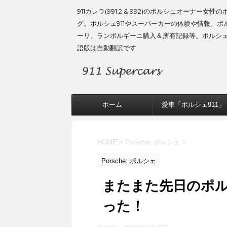
911カレラ(991.2 & 992)のポルシェオーナー女性
グ。ポルシェ911やスーパーカーの体験や情報、ポ
ーリ、ランボルギーニ購入＆所有記録等。ポルシ
語版は自動翻訳です
ホーム
愛車「ポルシェ911」
HOME
>
Porsche: ポルシェ
>
Porsche: ポルシェ
またまた先日のポルシ
った！