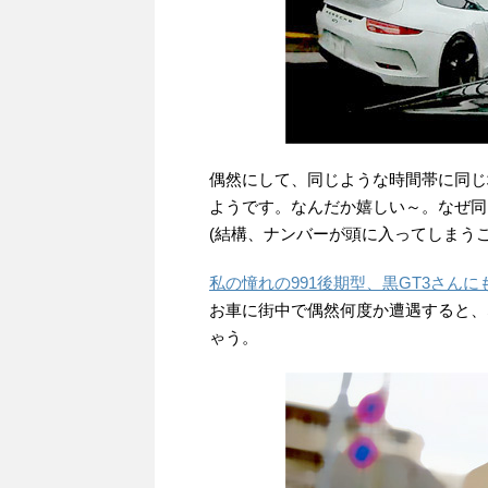
偶然にして、同じような時間帯に同じ
ようです。なんだか嬉しい～。なぜ同
(結構、ナンバーが頭に入ってしまうこ
私の憧れの991後期型、黒GT3さん
お車に街中で偶然何度か遭遇すると、
ゃう。