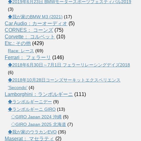
◆2019年6月23日 BMWモータースポーツフェスティバル2019
(3)
◆我が家のBMW M3 (2021)
(17)
Car Audio：カーオーディオ
(5)
CORNES： コーンズ
(75)
Corvette： コルベット
(10)
Etc.: その他
(429)
Race: レース
(69)
Ferrari： フェラーリ
(146)
◆2018年6月30日～7月1日 フェラーリレーシングデイズ2018
(6)
◆2018年10月28日コーンズサーキットエクスペリエンス
'Secondo'
(4)
Lamborghini：ランボルギーニ
(111)
◆ランボルギーニデー
(9)
◆ランボルギーニ GIRO
(13)
◇GIRO Japan 2024 沖縄
(5)
◇GIRO Japan 2025 北海道
(7)
◆我が家のウラカンEVO
(35)
Maserat： マセラティ
(2)