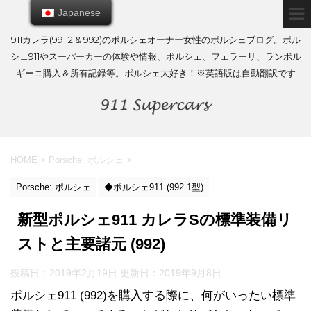
Japanese
Japanese
911カレラ(991.2 & 992)のポルシェオーナー女性のポルシェブログ。ポル
シェ911やスーパーカーの体験や情報、ポルシェ、フェラーリ、ランボル
ギーニ購入＆所有記録等。ポルシェ大好き！※英語版は自動翻訳です
HOME
>
Porsche: ポルシェ
>
Porsche: ポルシェ
◆ポルシェ911 (992.1型)
新型ポルシェ911 カレラSの標準装備リ
ストと主要諸元 (992)
投稿日：2019年2月19日 更新日：
2019年9月8日
ポルシェ911 (992)を購入する際に、何がいったい標準