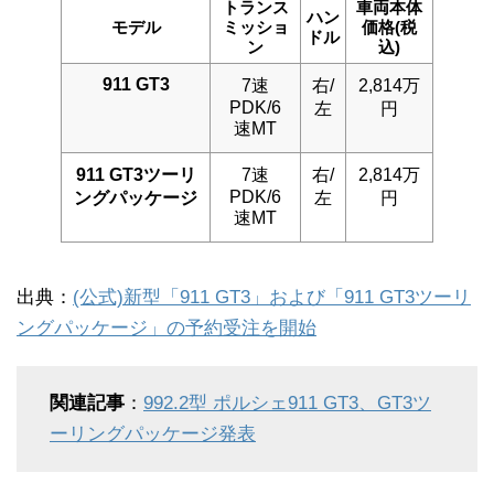
トランス
車両本体
ハン
モデル
ミッショ
価格(税
ドル
ン
込)
911 GT3
7速
右/
2,814万
PDK/6
左
円
速MT
911 GT3ツーリ
7速
右/
2,814万
PDK/6
ングパッケージ
左
円
速MT
出典：
(公式)新型「911 GT3」および「911 GT3ツーリ
ングパッケージ」の予約受注を開始
関連記事
：
992.2型 ポルシェ911 GT3、GT3ツ
ーリングパッケージ発表