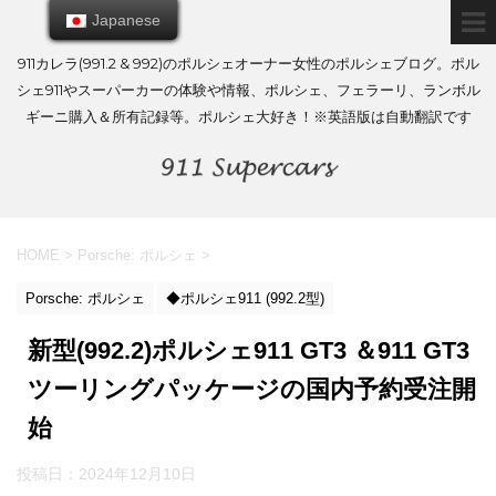
Japanese
Japanese
911カレラ(991.2 & 992)のポルシェオーナー女性のポルシェブログ。ポル
シェ911やスーパーカーの体験や情報、ポルシェ、フェラーリ、ランボル
ギーニ購入＆所有記録等。ポルシェ大好き！※英語版は自動翻訳です
HOME
>
Porsche: ポルシェ
>
Porsche: ポルシェ
◆ポルシェ911 (992.2型)
新型(992.2)ポルシェ911 GT3 ＆911 GT3
ツーリングパッケージの国内予約受注開
始
投稿日：
2024年12月10日