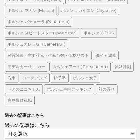
ポルシェ マカン (Macan)
ポルシェ カイエン (Cayenne)
ポルシェ パナメーラ (Panamera)
ポルシェ スピードスター(speedster)
ポルシェ GT3RS
ポルシェカレラGT (CarreraGT)
経営関連・主要諸元・生産台数・価格リスト
タイヤ関連
モデルカー/ミニカー
ポルシェアート( Porsche Art)
傾斜計測
洗車
コーティング
砂子塾
ポルシェ女子
ドアのニコちゃん
ポルシェ車内クッキング
熱の香り
高島屋駐車場
過去の記事はこちら
過去の記事はこちら