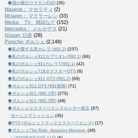
◆我が家のウラカンEVO
(35)
Maserat： マセラティ
(2)
Mclaren： マクラーレン
(33)
Media: TV、雑誌など
(152)
Mercedes： メルセデス
(21)
Nissan: 日産
(28)
Porsche: ポルシェ
(2,148)
◆私の愛する黒カレラ (991.2)
(237)
◆私のポルシェ911カブリオレ(992.1)
(66)
◆私のポルシェ911カレラT(992.1)
(42)
◆私のポルシェ718ボクスターGTS
(8)
◆私のポルシェ911 GT3 (991.2)
(69)
◆ポルシェ911 GT3 (991後期)
(71)
◆ポルシェ911 (992.1型)
(275)
◆ポルシェ911 (992.2型)
(49)
◆ポルシェエクスペリエンスセンター東京
(87)
モーニングミッション
(45)
◆PTX (ポルシェトラックエクスペリエンス)
(17)
◆ポルシェThe Rally -Amazing Moment-
(48)
◇2022年9月10日-11日
(6)