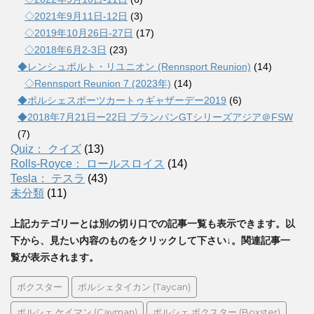
◇2021年9月11日-12日
(3)
◇2019年10月26日-27日
(17)
◇2018年6月2-3日
(23)
◆レンシュポルト・リユニオン (Rennsport Reunion)
(14)
◇Rennsport Reunion 7 (2023年)
(14)
◆ポルシェスポーツカートゥギャザーデー2019
(6)
◆2018年7月21日ー22日 ブランパンGTシリーズアジア＠FSW
(7)
Quiz： クイズ
(13)
Rolls-Royce： ロールスロイス
(14)
Tesla： テスラ
(43)
未分類
(11)
上記カテゴリーとは別の切り口での記事一覧も表示できます。以
下から、見たい内容のものをクリックして下さい↓。関連記事一
覧が表示されます。
ボクスター
ポルシェタイカン (Taycan)
ポルシェ ケイマン (Cayman)
ポルシェ ボクスター (Boxster)