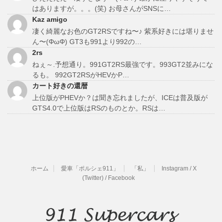
はありますが。。。(笑) お母さんがSNSに…
Kaz amigo
凄く綺麗なお色のGT2RSですね〜♪ 紫系好きには堪りませ
ん〜(ΦωΦ) GT3も991より992の…
2rs
ねぇ～.予想通り。991GT2RS最強です。993GT2並みにな
るも。 992GT2RSがHEVかP…
カート好きの還暦
上位版がPHEVか？は聞き忘れましたが、ICEは普及版が
GTS4.0で上位版はRSのものとか。RSは…
ホーム
愛車「ポルシェ911」
「私」
Instagram / X
(Twitter) / Facebook