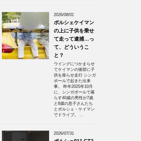
2026/08/01
ポルシェケイマン
の上に子供を乗せ
て走って逮捕…っ
て、どういうこ
と？
ウイングにつかまらせ
てケイマンの後部に子
供を座らせ走行 シンガ
ポールで起きた出来
事。 昨年2025年10月
に、シンガポールで暮
らす40歳の男性が7歳
と8歳の息子さんたち
とポルシェ・ケイマン
でドライブ。 ...
2026/07/31