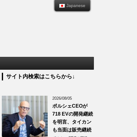
Japanese
Japanese
サイト内検索はこちらから↓
2026/08/05
ポルシェCEOが
718 EVの開発継続
を明言、タイカン
も当面は販売継続