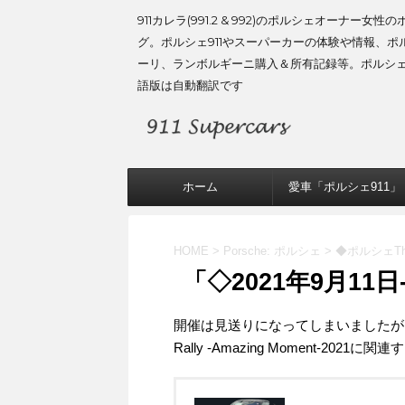
911カレラ(991.2 & 992)のポルシェオーナー女性
グ。ポルシェ911やスーパーカーの体験や情報、ポ
ーリ、ランボルギーニ購入＆所有記録等。ポルシ
語版は自動翻訳です
ホーム
愛車「ポルシェ911」
HOME
>
Porsche: ポルシェ
>
◆ポルシェThe R
「◇2021年9月11日
開催は見送りになってしまいましたが、2
Rally -Amazing Moment-202