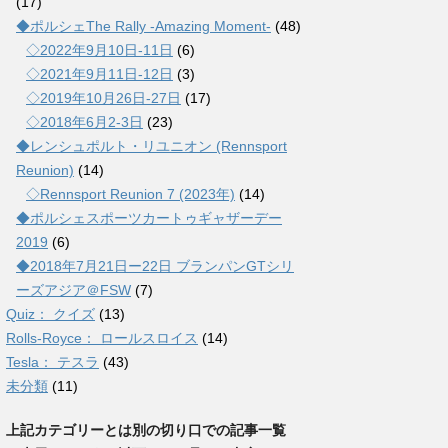
(17)
◆ポルシェThe Rally -Amazing Moment-
(48)
◇2022年9月10日-11日
(6)
◇2021年9月11日-12日
(3)
◇2019年10月26日-27日
(17)
◇2018年6月2-3日
(23)
◆レンシュポルト・リユニオン (Rennsport
Reunion)
(14)
◇Rennsport Reunion 7 (2023年)
(14)
◆ポルシェスポーツカートゥギャザーデー
2019
(6)
◆2018年7月21日ー22日 ブランパンGTシリ
ーズアジア＠FSW
(7)
Quiz： クイズ
(13)
Rolls-Royce： ロールスロイス
(14)
Tesla： テスラ
(43)
未分類
(11)
上記カテゴリーとは別の切り口での記事一覧