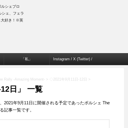
のポルシェブロ
ルシェ、フェラ
ェ大好き！※英
「私」
Instagram / X (Twitter) /
Facebook
ally -Amazing Moment-
>
◇2021年9月11日-12日
>
-12日」 一覧
021年9月11日に開催される予定であったポルシェ The
1に関連する記事一覧です。