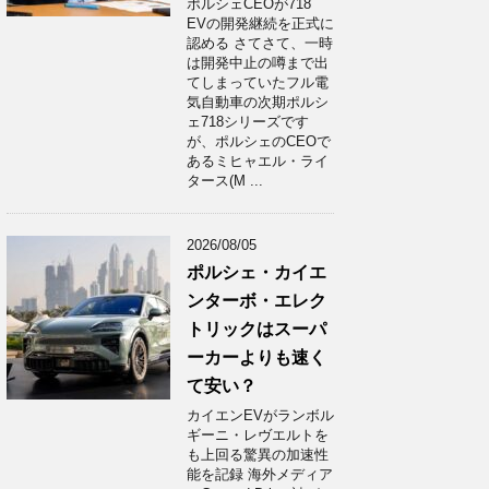
ポルシェCEOが718
EVの開発継続を正式に
認める さてさて、一時
は開発中止の噂まで出
てしまっていたフル電
気自動車の次期ポルシ
ェ718シリーズです
が、ポルシェのCEOで
あるミヒャエル・ライ
タース(M ...
2026/08/05
ポルシェ・カイエ
ンターボ・エレク
トリックはスーパ
ーカーよりも速く
て安い？
カイエンEVがランボル
ギーニ・レヴエルトを
も上回る驚異の加速性
能を記録 海外メディア