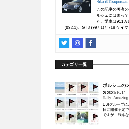
Rika (911supercars
この記事の著者の
ルシェにはまって
た。愛車は911カレ
T(992.1)、GT3 (997.1)と718 ケイ
カテゴリ一覧
ポルシェのスタ
2021/10/14
Rally -Amazing
EBIグループに
日に開催予定で
ですが、残念な