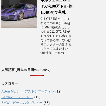
ポルシェ911 GT2
RSが100万ドル(約
1.6億円)で落札
911 GT2 RSとしては
初めての100万ドル超
え 992.2型の新しいポ
ルシェ911 GT2 RSが
もう少ししたら出てき
そうである中、やっぱ
りコレクターの皆さま
にとってはまだまだ
991世代モデルの ...
人気記事 (過去30日間の1～20位)
カテゴリー
Aston Martin： アストンマーティン
(12)
Bentley： ベントレー
(12)
BMW：ビーエムダブリュー
(83)